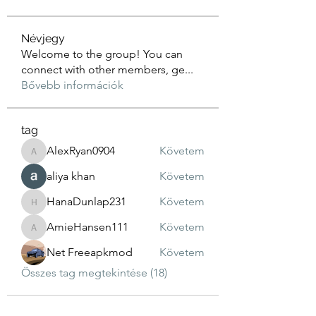
Névjegy
Welcome to the group! You can
connect with other members, ge
...
Bővebb információk
tag
AlexRyan0904
Követem
AlexRyan0904
aliya khan
Követem
HanaDunlap231
Követem
HanaDunlap231
AmieHansen111
Követem
AmieHansen111
Net Freeapkmod
Követem
Összes tag megtekintése (18)