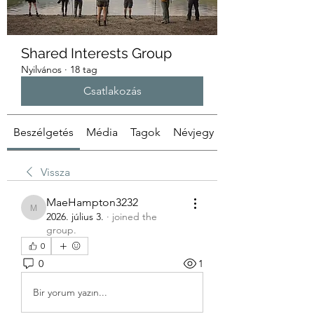
Shared Interests Group
Nyilvános
·
18 tag
Csatlakozás
Beszélgetés
Média
Tagok
Névjegy
Vissza
MaeHampton3232
MaeHampton3232
2026. július 3.
·
joined the
group.
0
0
1
Bir yorum yazın...