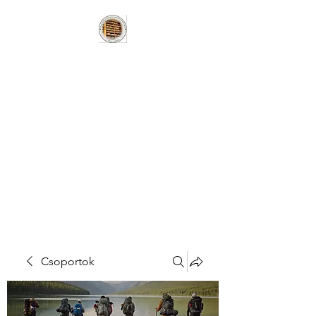
HUNGARIAN
BOOKLOVERS
HERITAGE LIBRARY
MAGYAR
KÖNYVBARÁTOK
HAGYOMÁNYÖRZÖ
KÖNYVTÁR
Csoportok